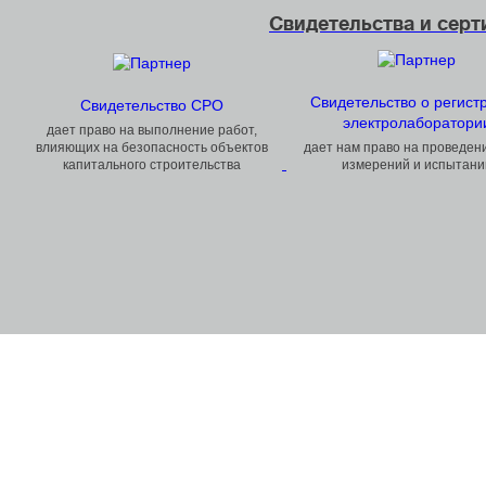
Свидетельства и сер
Свидетельство о регист
Свидетельство СРО
электролаборатори
дает право на выполнение работ,
влияющих на безопасность объектов
дает нам право на проведен
капитального строительства
измерений и испытани