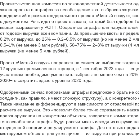
Правительственная комиссия по законопроектной деятельности од
законопроекта о штрафах за несоблюдение квот выбросов загрязн
предприятий в рамках федерального проекта «Чистый воздух», с
с документом. Речь идет о проекте закона, который был одобрен Г
вызвал возражения у РСПП. Оборотные штрафы для нарушителей в
от годовой выручки всей компании. За превышение квоты в преде
0,2% от выручки, до 25% — 0,2–0,5% от выручки (но не менее 2 м
0,5–1% (не менее 3 млн рублей), 50–75% — 2–3% от выручки (4 м
выручки (не менее 5 млн рублей).
Проект «Чистый воздух» направлен на снижение выбросов загрязн
12 крупных промышленных городов, с 1 сентября 2023 года — еще
участникам необходимо уменьшить выбросы не менее чем на 20% 
2030−го сократить вдвое к уровню 2020 года.
Одобренными сейчас поправками штрафы предложено брать не с
холдинги, как правило, имеют сложную структуру), а с конкретног
Также наказание дифференцируют в зависимости от отраслевой п
расчета ее выручки. Это «позволит более точно соразмерить нака
правонарушения на конкретном объекте», говорится в комментарии 
теплоснабжении штрафы будут рассчитывать исходя из выручки на
отпущенной энергии и регулируемого тарифа. Для оптовых продав
квотируемом объекте, для угольщиков — из выручки при реализаци