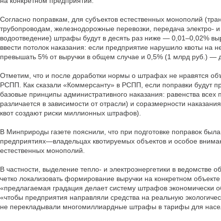
на конкретном предприятии.
Согласно поправкам, для субъектов естественных монополий (тран
трубопроводам, железнодорожные перевозки, передача электро- и
водоотведение) штрафы будут в десять раз ниже — 0,01–0,02% вы
ввести потолок наказания: если предприятие нарушило квоты на н
превышать 5% от выручки в общем случае и 0,5% (1 млрд руб.) — 
Отметим, что и после доработки нормы о штрафах не нравятся о
РСПП. Как сказали «Коммерсанту» в РСПП, если поправки будут п
базовые принципы административного наказания: равенства всех
различается в зависимости от отрасли) и соразмерности наказани
квот создают риски миллионных штрафов).
В Минприроды газете пояснили, что при подготовке поправок была
предприятиях—владельцах квотируемых объектов и особое внима
естественных монополий.
В частности, выделение тепло- и электроэнергетики в ведомстве о
четко локализовать формирование выручки на конкретном объекте 
«предлагаемая градация делает систему штрафов экономически о
«чтобы предприятия направляли средства на реальную экологичес
не перекладывали многомиллиардные штрафы в тарифы для насе