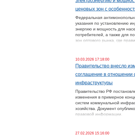
электроэнергию и мощност
ценовых зон с особеннос
Федеральная антимонопольна
указания по установлению ин
энергию и мощность для насе
потребителей, а также для п
зон оптового рынка, где пра
функционирования рынков - 
официальном портале право
10.03.2026 17:18:00
Приказом признаны утративш
Правительство внесло из
методические указания ФСТ Р
соглашение в отношении 
и от 18 декабря 2007 г. № 3
индикативных цен для покупа
инфраструктуры
формирования регулируемых 
Правительство РФ постановле
изменения в примерное конц
Ранее Госдума приняла во вт
систем коммунальной инфрас
наделяет ФАС правом пересм
хозяйства. Документ опубли
электроэнергию, если они у
правовой информации.
необоснованным завышением,
принятия закона у службы так
В частности, установлено, чт
концессионера, а концессио
27.02.2026 15:16:00