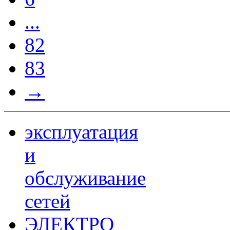
...
82
83
→
эксплуатация
и
обслуживание
сетей
ЭЛЕКТРО